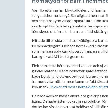
Hörnskydd för barn i hemmet
Vår lilla ettåring har blivit alldeles vild, hon h
roligt att hon nu kan gå. Så roligt att hon inte ri
och de hörnskydd vi hade hjälpte inte. Hon fick
skada sig! Började leta på nätet efter några a
hörnskydd det finns till barn som faktiskt är g
Hittade till en sida som hade väldigt bra barns
till denna tidigare. De hade hörnskydd / kant
som man sen själv kan klippa och anpassa till 
barn gick att få i tre färger med.
Fick hem detta hörnskyddet i veckan och oj va
gummi material. Kantskyddet är självhäftande o
både bord, hyllor, tv-möbeln och byråer. Hörnsky
har mest vita möbler, men kommer faktiskt att l
köksbänk.
Tycker att dessa hörnskydd var jät
De hade även en massa andra bra grejer på hem
igång. De hade jättemycket bra produkter för a
dotter har visat sig vara så behöver vi all hjälp 