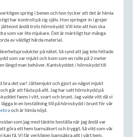
ar verkligen spring i benen och hon tycker att det är himla
ktigt har kontroll på sig själv. Hon springer in i grejer
 jätteont ändå trots hörnskydd. Vill inte att hon ska
ndra som var lite mjukare. Det är märkligt hur många
jorda av väldigt hårda material.
äkerhetsprodukter på nätet. Så synd att jag inte hittade
skydd som var mjukt och kom som en rulle på 2 meter
den längd man behöver. Kantskyddet / hörnskydd till
d bra det var! Jättemjukt och gjort av något mjukt
ch går att fästa på allt. Jag har satt hörnskydd på
ddet fanns i vitt, svart och brunt. Jag valde vitt då vi
ägga in en beställning till på hörnskydd i brunt för vår
tebra
och är himla nöjd.
sidan som jag med tänkte beställa när jag ändå var
tt göra ett hem barnsäkert och tryggt. Så vild som vår
vi kan få. Vi får verkligen barnsäkra allt i vårt hem.