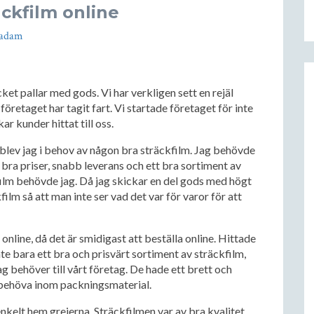
äckfilm online
adam
ket pallar med gods. Vi har verkligen sett en rejäl
t företaget har tagit fart. Vi startade företaget för inte
ar kunder hittat till oss.
e blev jag i behov av någon bra sträckfilm. Jag behövde
 bra priser, snabb leverans och ett bra sortiment av
film behövde jag. Då jag skickar en del gods med högt
film så att man inte ser vad det var för varor för att
 online, då det är smidigast att beställa online. Hittade
nte bara ett bra och prisvärt sortiment av sträckfilm,
 behöver till vårt företag. De hade ett brett och
 behöva inom packningsmaterial.
kelt hem grejerna. Sträckfilmen var av bra kvalitet