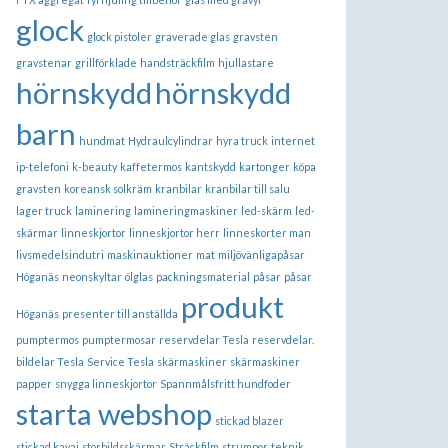
glock
glock pistoler
graverade glas
gravsten
gravstenar
grillförklade
handsträckfilm
hjullastare
hörnskydd
hörnskydd
barn
hundmat
Hydraulcylindrar
hyra truck
internet
ip-telefoni
k-beauty
kaffetermos
kantskydd
kartonger
köpa
gravsten
koreansk solkräm
kranbilar
kranbilar till salu
lager truck
laminering
lamineringmaskiner
led-skärm
led-
skärmar
linneskjortor
linneskjortor herr
linneskorter man
livsmedelsindutri
maskinauktioner
mat
miljövänligapåsar
Höganäs
neonskyltar
ölglas
packningsmaterial
påsar
påsar
produkt
Höganäs
presenter till anställda
pumptermos
pumptermosar
reservdelar Tesla
reservdelar.
bildelar Tesla
Service Tesla
skärmaskiner
skärmaskiner
papper
snygga linneskjortor
Spannmålsfritt hundfoder
starta webshop
stickad blazer
stickad kavaj
storbildsskärmar
Sträckfilm
strumpor
teknik