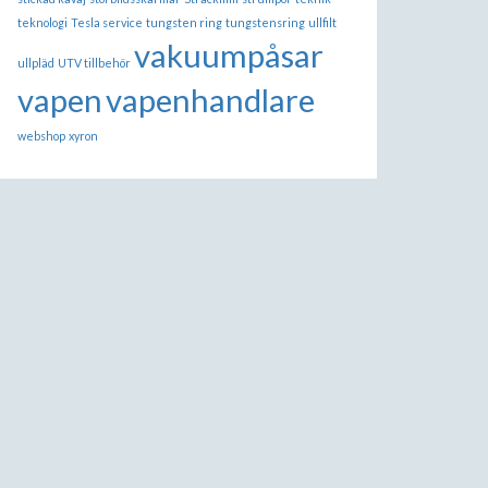
teknologi
Tesla service
tungsten ring
tungstensring
ullfilt
vakuumpåsar
ullpläd
UTV tillbehör
vapen
vapenhandlare
webshop
xyron