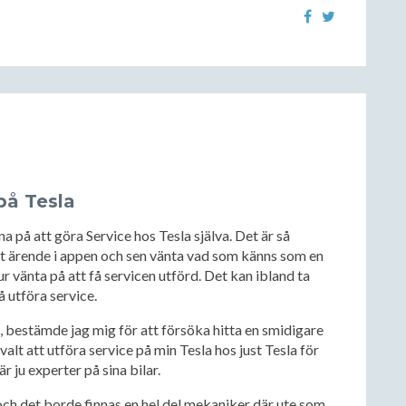
på Tesla
na på att göra Service hos Tesla själva. Det är så
t ärende i appen och sen vänta vad som känns som en
r vänta på att få servicen utförd. Det kan ibland ta
å utföra service.
e, bestämde jag mig för att försöka hitta en smidigare
 valt att utföra service på min Tesla hos just Tesla för
r ju experter på sina bilar.
 och det borde finnas en hel del mekaniker där ute som