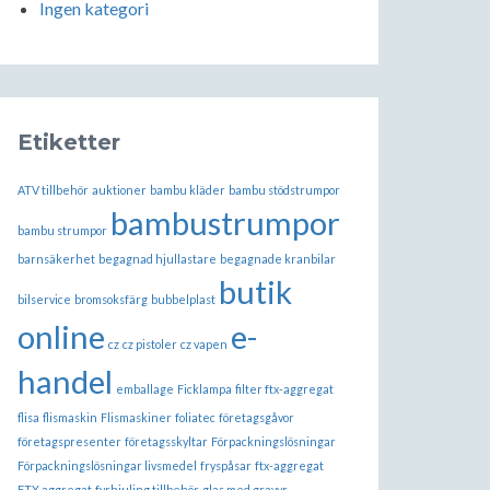
Ingen kategori
Etiketter
ATV tillbehör
auktioner
bambu kläder
bambu stödstrumpor
bambustrumpor
bambu strumpor
barnsäkerhet
begagnad hjullastare
begagnade kranbilar
butik
bilservice
bromsoksfärg
bubbelplast
online
e-
cz
cz pistoler
cz vapen
handel
emballage
Ficklampa
filter ftx-aggregat
flisa
flismaskin
Flismaskiner
foliatec
företagsgåvor
företagspresenter
företagsskyltar
Förpackningslösningar
Förpackningslösningar livsmedel
fryspåsar
ftx-aggregat
FTX aggregat
fyrhjuling tillbehör
glas med gravyr