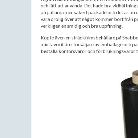
och lätt att använda. Det hade bra vidhäftnin
på pallarna mer säkert packade och det är otro
vara orolig över att något kommer bort från pall
verkligen en smidig och bra uppfinning.
Köpte även en sträckfilmsbehållare på Snabben,
min favorit återförsäljare av emballage och p
beställa kontorsvaror och förbrukningsvaror t