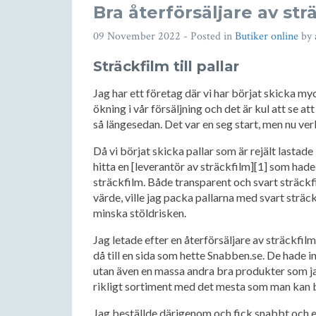
Bra återförsäljare av str
09 November 2022
- Posted in
Butiker online
by
Sträckfilm till pallar
Jag har ett företag där vi har börjat skicka myc
ökning i vår försäljning och det är kul att se at
så längesedan. Det var en seg start, men nu verk
Då vi börjat skicka pallar som är rejält lastad
hitta en [leverantör av sträckfilm][1] som hade
sträckfilm. Både transparent och svart sträck
värde, ville jag packa pallarna med svart sträck
minska stöldrisken.
Jag letade efter en återförsäljare av sträckfilm
då till en sida som hette Snabben.se. De hade i
utan även en massa andra bra produkter som jag
rikligt sortiment med det mesta som man kan
Jag beställde därigenom och fick snabbt och en