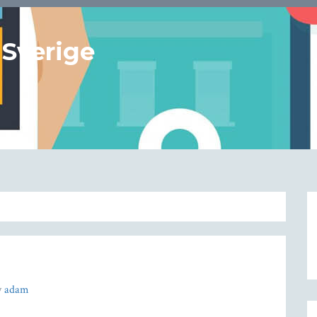
 Sverige
y
adam