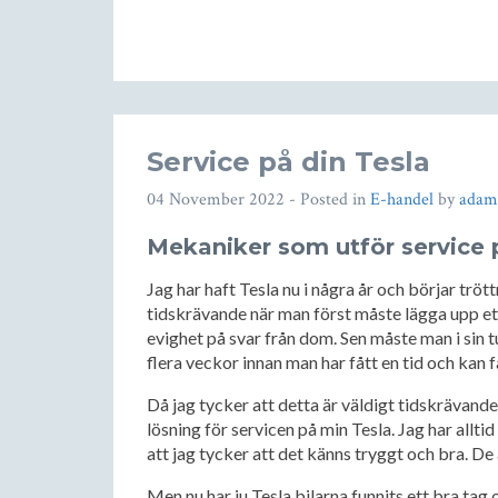
Service på din Tesla
04 November 2022
- Posted in
E-handel
by
adam
Mekaniker som utför service 
Jag har haft Tesla nu i några år och börjar trött
tidskrävande när man först måste lägga upp et
evighet på svar från dom. Sen måste man i sin tu
flera veckor innan man har fått en tid och kan f
Då jag tycker att detta är väldigt tidskrävand
lösning för servicen på min Tesla. Jag har alltid
att jag tycker att det känns tryggt och bra. De ä
Men nu har ju Tesla bilarna funnits ett bra tag