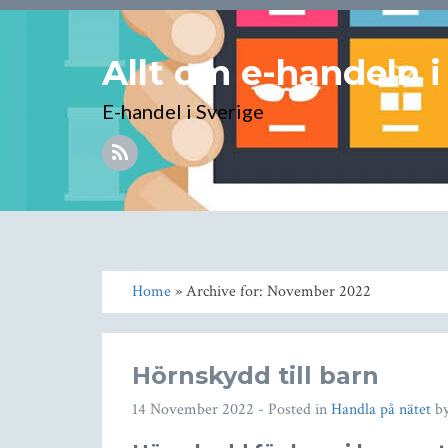
Allt om e-handeln i
E-handel i Sverige
Home
» Archive for: November 2022
Hörnskydd till barn
14 November 2022
- Posted in
Handla på nätet
b