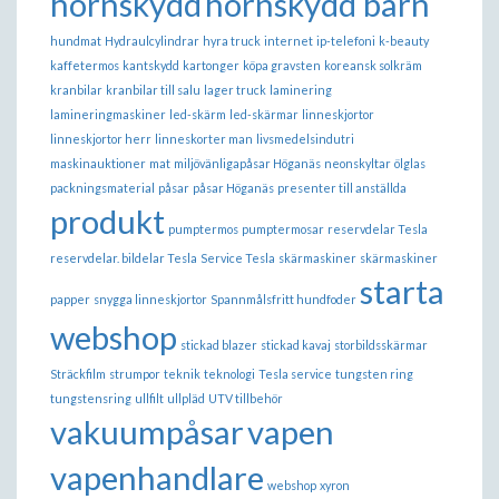
hörnskydd
hörnskydd barn
hundmat
Hydraulcylindrar
hyra truck
internet
ip-telefoni
k-beauty
kaffetermos
kantskydd
kartonger
köpa gravsten
koreansk solkräm
kranbilar
kranbilar till salu
lager truck
laminering
lamineringmaskiner
led-skärm
led-skärmar
linneskjortor
linneskjortor herr
linneskorter man
livsmedelsindutri
maskinauktioner
mat
miljövänligapåsar Höganäs
neonskyltar
ölglas
packningsmaterial
påsar
påsar Höganäs
presenter till anställda
produkt
pumptermos
pumptermosar
reservdelar Tesla
reservdelar. bildelar Tesla
Service Tesla
skärmaskiner
skärmaskiner
starta
papper
snygga linneskjortor
Spannmålsfritt hundfoder
webshop
stickad blazer
stickad kavaj
storbildsskärmar
Sträckfilm
strumpor
teknik
teknologi
Tesla service
tungsten ring
tungstensring
ullfilt
ullpläd
UTV tillbehör
vakuumpåsar
vapen
vapenhandlare
webshop
xyron