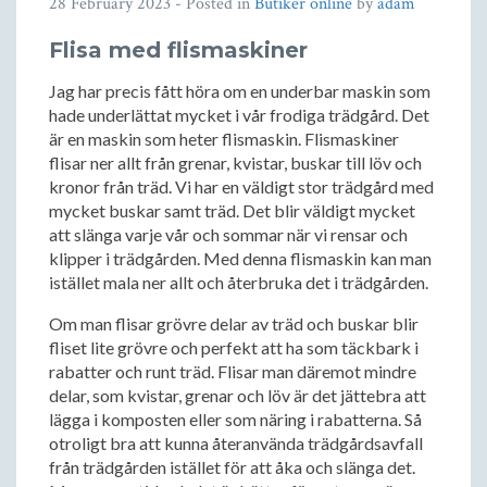
28 February 2023
- Posted in
Butiker online
by
adam
Flisa med flismaskiner
Jag har precis fått höra om en underbar maskin som
hade underlättat mycket i vår frodiga trädgård. Det
är en maskin som heter flismaskin. Flismaskiner
flisar ner allt från grenar, kvistar, buskar till löv och
kronor från träd. Vi har en väldigt stor trädgård med
mycket buskar samt träd. Det blir väldigt mycket
att slänga varje vår och sommar när vi rensar och
klipper i trädgården. Med denna flismaskin kan man
istället mala ner allt och återbruka det i trädgården.
Om man flisar grövre delar av träd och buskar blir
fliset lite grövre och perfekt att ha som täckbark i
rabatter och runt träd. Flisar man däremot mindre
delar, som kvistar, grenar och löv är det jättebra att
lägga i komposten eller som näring i rabatterna. Så
otroligt bra att kunna återanvända trädgårdsavfall
från trädgården istället för att åka och slänga det.