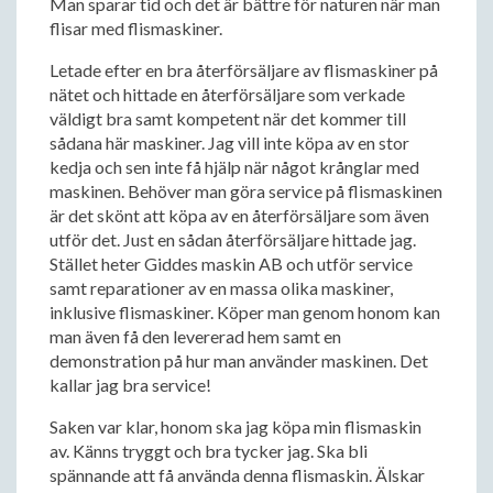
Man sparar tid och det är bättre för naturen när man
flisar med flismaskiner.
Letade efter en bra återförsäljare av flismaskiner på
nätet och hittade en återförsäljare som verkade
väldigt bra samt kompetent när det kommer till
sådana här maskiner. Jag vill inte köpa av en stor
kedja och sen inte få hjälp när något krånglar med
maskinen. Behöver man göra service på flismaskinen
är det skönt att köpa av en återförsäljare som även
utför det. Just en sådan återförsäljare hittade jag.
Stället heter Giddes maskin AB och utför service
samt reparationer av en massa olika maskiner,
inklusive flismaskiner. Köper man genom honom kan
man även få den levererad hem samt en
demonstration på hur man använder maskinen. Det
kallar jag bra service!
Saken var klar, honom ska jag köpa min flismaskin
av. Känns tryggt och bra tycker jag. Ska bli
spännande att få använda denna flismaskin. Älskar