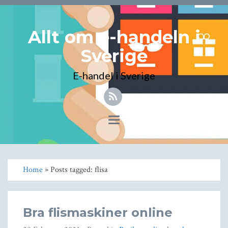
Allt om e-handeln i
Sverige
E-handel i Sverige
Toggle
navigation
Home
» Posts tagged: flisa
Bra flismaskiner online