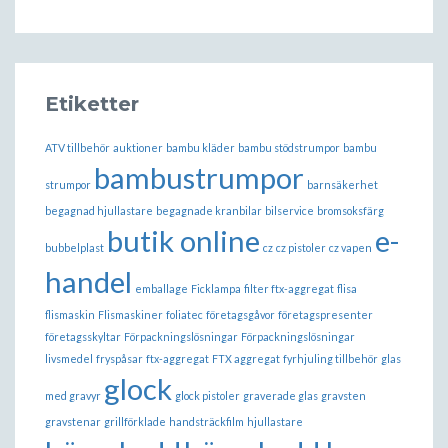
Etiketter
ATV tillbehör
auktioner
bambu kläder
bambu stödstrumpor
bambu
bambustrumpor
strumpor
barnsäkerhet
begagnad hjullastare
begagnade kranbilar
bilservice
bromsoksfärg
butik online
e-
bubbelplast
cz
cz pistoler
cz vapen
handel
emballage
Ficklampa
filter ftx-aggregat
flisa
flismaskin
Flismaskiner
foliatec
företagsgåvor
företagspresenter
företagsskyltar
Förpackningslösningar
Förpackningslösningar
livsmedel
fryspåsar
ftx-aggregat
FTX aggregat
fyrhjuling tillbehör
glas
glock
med gravyr
glock pistoler
graverade glas
gravsten
gravstenar
grillförklade
handsträckfilm
hjullastare