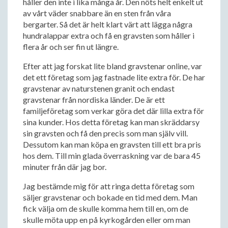
håller den inte i lika många år. Den nöts helt enkelt ut
av vårt väder snabbare än en sten från våra
bergarter. Så det är helt klart värt att lägga några
hundralappar extra och få en gravsten som håller i
flera år och ser fin ut längre.
Efter att jag forskat lite bland gravstenar online, var
det ett företag som jag fastnade lite extra för. De har
gravstenar av naturstenen granit och endast
gravstenar från nordiska länder. De är ett
familjeföretag som verkar göra det där lilla extra för
sina kunder. Hos detta företag kan man skräddarsy
sin gravsten och få den precis som man själv vill.
Dessutom kan man köpa en gravsten till ett bra pris
hos dem. Till min glada överraskning var de bara 45
minuter från där jag bor.
Jag bestämde mig för att ringa detta företag som
säljer gravstenar och bokade en tid med dem. Man
fick välja om de skulle komma hem till en, om de
skulle möta upp en på kyrkogården eller om man