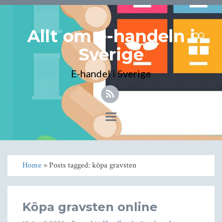
Allt om e-handeln i
Sverige
E-handel i Sverige
Toggle
navigation
Home
» Posts tagged: köpa gravsten
Köpa gravsten online