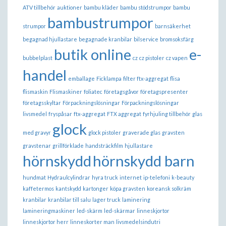
ATV tillbehör
auktioner
bambu kläder
bambu stödstrumpor
bambu
bambustrumpor
strumpor
barnsäkerhet
begagnad hjullastare
begagnade kranbilar
bilservice
bromsoksfärg
butik online
e-
bubbelplast
cz
cz pistoler
cz vapen
handel
emballage
Ficklampa
filter ftx-aggregat
flisa
flismaskin
Flismaskiner
foliatec
företagsgåvor
företagspresenter
företagsskyltar
Förpackningslösningar
Förpackningslösningar
livsmedel
fryspåsar
ftx-aggregat
FTX aggregat
fyrhjuling tillbehör
glas
glock
med gravyr
glock pistoler
graverade glas
gravsten
gravstenar
grillförklade
handsträckfilm
hjullastare
hörnskydd
hörnskydd barn
hundmat
Hydraulcylindrar
hyra truck
internet
ip-telefoni
k-beauty
kaffetermos
kantskydd
kartonger
köpa gravsten
koreansk solkräm
kranbilar
kranbilar till salu
lager truck
laminering
lamineringmaskiner
led-skärm
led-skärmar
linneskjortor
linneskjortor herr
linneskorter man
livsmedelsindutri