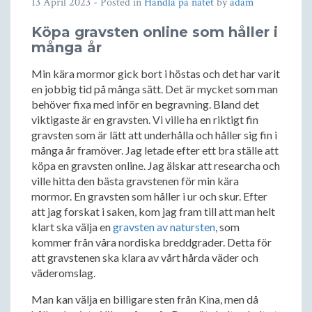
13 April 2023
- Posted in
Handla på nätet
by
adam
Köpa gravsten online som håller i
många år
Min kära mormor gick bort i höstas och det har varit
en jobbig tid på många sätt. Det är mycket som man
behöver fixa med inför en begravning. Bland det
viktigaste är en gravsten. Vi ville ha en riktigt fin
gravsten som är lätt att underhålla och håller sig fin i
många år framöver. Jag letade efter ett bra ställe att
köpa en gravsten online. Jag älskar att researcha och
ville hitta den bästa gravstenen för min kära
mormor. En gravsten som håller i ur och skur. Efter
att jag forskat i saken, kom jag fram till att man helt
klart ska välja en
gravsten av natursten
, som
kommer från våra nordiska breddgrader. Detta för
att gravstenen ska klara av vårt hårda väder och
väderomslag.
Man kan välja en billigare sten från Kina, men då