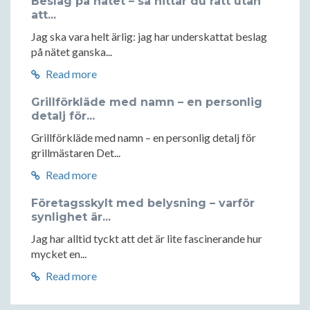
Beslag på nätet – så hittar du rätt utan
att...
Jag ska vara helt ärlig: jag har underskattat beslag
på nätet ganska...
Read more
Grillförkläde med namn – en personlig
detalj för...
Grillförkläde med namn – en personlig detalj för
grillmästaren Det...
Read more
Företagsskylt med belysning – varför
synlighet är...
Jag har alltid tyckt att det är lite fascinerande hur
mycket en...
Read more