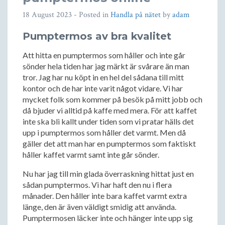
18 August 2023
- Posted in
Handla på nätet
by
adam
Pumptermos av bra kvalitet
Att hitta en pumptermos som håller och inte går
sönder hela tiden har jag märkt är svårare än man
tror. Jag har nu köpt in en hel del sådana till mitt
kontor och de har inte varit något vidare. Vi har
mycket folk som kommer på besök på mitt jobb och
då bjuder vi alltid på kaffe med mera. För att kaffet
inte ska bli kallt under tiden som vi pratar hälls det
upp i pumptermos som håller det varmt. Men då
gäller det att man har en pumptermos som faktiskt
håller kaffet varmt samt inte går sönder.
Nu har jag till min glada överraskning hittat just en
sådan pumptermos. Vi har haft den nu i flera
månader. Den håller inte bara kaffet varmt extra
länge, den är även väldigt smidig att använda.
Pumptermosen läcker inte och hänger inte upp sig