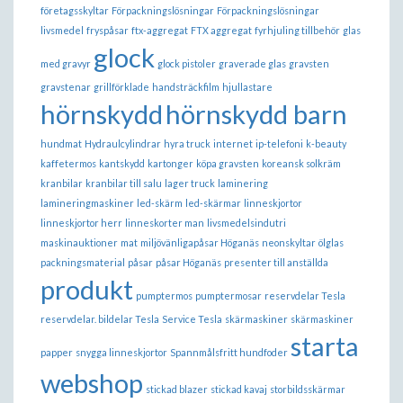
företagsskyltar
Förpackningslösningar
Förpackningslösningar
livsmedel
fryspåsar
ftx-aggregat
FTX aggregat
fyrhjuling tillbehör
glas
glock
med gravyr
glock pistoler
graverade glas
gravsten
gravstenar
grillförklade
handsträckfilm
hjullastare
hörnskydd
hörnskydd barn
hundmat
Hydraulcylindrar
hyra truck
internet
ip-telefoni
k-beauty
kaffetermos
kantskydd
kartonger
köpa gravsten
koreansk solkräm
kranbilar
kranbilar till salu
lager truck
laminering
lamineringmaskiner
led-skärm
led-skärmar
linneskjortor
linneskjortor herr
linneskorter man
livsmedelsindutri
maskinauktioner
mat
miljövänligapåsar Höganäs
neonskyltar
ölglas
packningsmaterial
påsar
påsar Höganäs
presenter till anställda
produkt
pumptermos
pumptermosar
reservdelar Tesla
reservdelar. bildelar Tesla
Service Tesla
skärmaskiner
skärmaskiner
starta
papper
snygga linneskjortor
Spannmålsfritt hundfoder
webshop
stickad blazer
stickad kavaj
storbildsskärmar