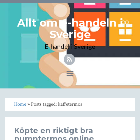
Allt om e-handeln i
Sverige
E-handel i Sverige
Toggle
navigation
Home
» Posts tagged: kaffetermos
Köpte en riktigt bra
pumptermos online