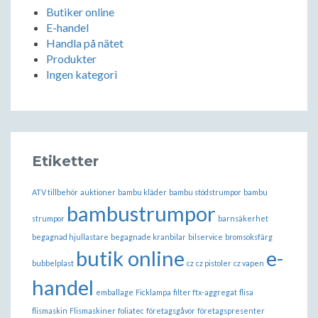
Butiker online
E-handel
Handla på nätet
Produkter
Ingen kategori
Etiketter
ATV tillbehör
auktioner
bambu kläder
bambu stödstrumpor
bambu
bambustrumpor
strumpor
barnsäkerhet
begagnad hjullastare
begagnade kranbilar
bilservice
bromsoksfärg
butik online
e-
bubbelplast
cz
cz pistoler
cz vapen
handel
emballage
Ficklampa
filter ftx-aggregat
flisa
flismaskin
Flismaskiner
foliatec
företagsgåvor
företagspresenter