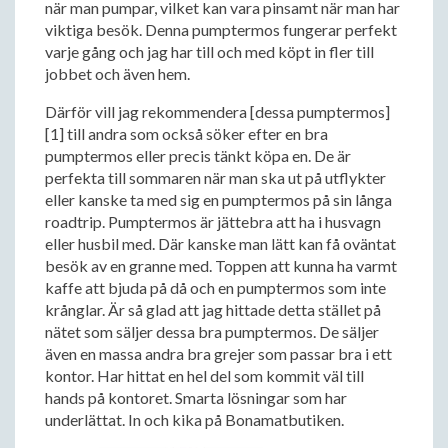
när man pumpar, vilket kan vara pinsamt när man har
viktiga besök. Denna pumptermos fungerar perfekt
varje gång och jag har till och med köpt in fler till
jobbet och även hem.
Därför vill jag rekommendera [dessa pumptermos]
[1] till andra som också söker efter en bra
pumptermos eller precis tänkt köpa en. De är
perfekta till sommaren när man ska ut på utflykter
eller kanske ta med sig en pumptermos på sin långa
roadtrip. Pumptermos är jättebra att ha i husvagn
eller husbil med. Där kanske man lätt kan få oväntat
besök av en granne med. Toppen att kunna ha varmt
kaffe att bjuda på då och en pumptermos som inte
krånglar. Är så glad att jag hittade detta stället på
nätet som säljer dessa bra pumptermos. De säljer
även en massa andra bra grejer som passar bra i ett
kontor. Har hittat en hel del som kommit väl till
hands på kontoret. Smarta lösningar som har
underlättat. In och kika på Bonamatbutiken.