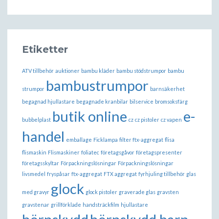
Etiketter
ATV tillbehör
auktioner
bambu kläder
bambu stödstrumpor
bambu
bambustrumpor
strumpor
barnsäkerhet
begagnad hjullastare
begagnade kranbilar
bilservice
bromsoksfärg
butik online
e-
bubbelplast
cz
cz pistoler
cz vapen
handel
emballage
Ficklampa
filter ftx-aggregat
flisa
flismaskin
Flismaskiner
foliatec
företagsgåvor
företagspresenter
företagsskyltar
Förpackningslösningar
Förpackningslösningar
livsmedel
fryspåsar
ftx-aggregat
FTX aggregat
fyrhjuling tillbehör
glas
glock
med gravyr
glock pistoler
graverade glas
gravsten
gravstenar
grillförklade
handsträckfilm
hjullastare