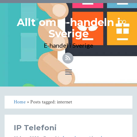
Allt om e-handeln i
Sverige
E-handel i Sverige
Toggle
navigation
Home
» Posts tagged: internet
IP Telefoni