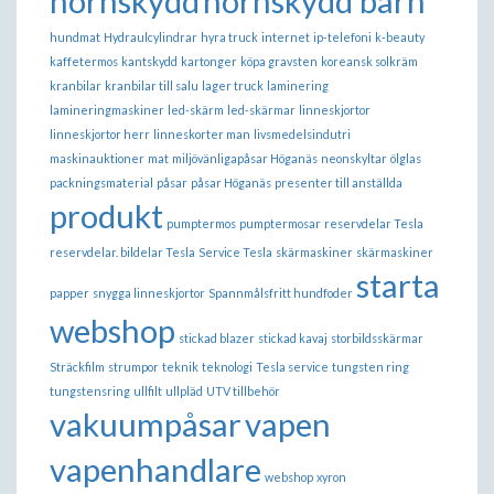
hörnskydd
hörnskydd barn
hundmat
Hydraulcylindrar
hyra truck
internet
ip-telefoni
k-beauty
kaffetermos
kantskydd
kartonger
köpa gravsten
koreansk solkräm
kranbilar
kranbilar till salu
lager truck
laminering
lamineringmaskiner
led-skärm
led-skärmar
linneskjortor
linneskjortor herr
linneskorter man
livsmedelsindutri
maskinauktioner
mat
miljövänligapåsar Höganäs
neonskyltar
ölglas
packningsmaterial
påsar
påsar Höganäs
presenter till anställda
produkt
pumptermos
pumptermosar
reservdelar Tesla
reservdelar. bildelar Tesla
Service Tesla
skärmaskiner
skärmaskiner
starta
papper
snygga linneskjortor
Spannmålsfritt hundfoder
webshop
stickad blazer
stickad kavaj
storbildsskärmar
Sträckfilm
strumpor
teknik
teknologi
Tesla service
tungsten ring
tungstensring
ullfilt
ullpläd
UTV tillbehör
vakuumpåsar
vapen
vapenhandlare
webshop
xyron