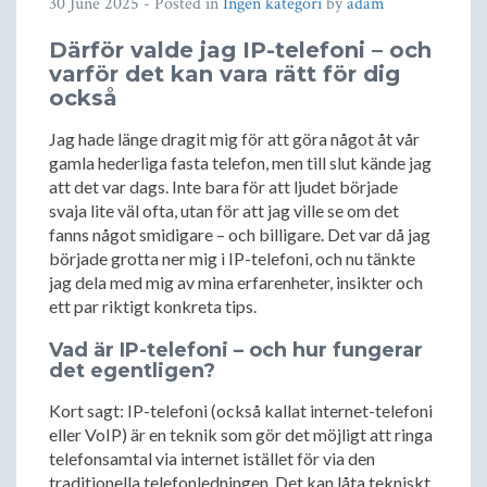
30 June 2025
- Posted in
Ingen kategori
by
adam
Därför valde jag IP-telefoni – och
varför det kan vara rätt för dig
också
Jag hade länge dragit mig för att göra något åt vår
gamla hederliga fasta telefon, men till slut kände jag
att det var dags. Inte bara för att ljudet började
svaja lite väl ofta, utan för att jag ville se om det
fanns något smidigare – och billigare. Det var då jag
började grotta ner mig i IP-telefoni, och nu tänkte
jag dela med mig av mina erfarenheter, insikter och
ett par riktigt konkreta tips.
Vad är IP-telefoni – och hur fungerar
det egentligen?
Kort sagt: IP-telefoni (också kallat internet-telefoni
eller VoIP) är en teknik som gör det möjligt att ringa
telefonsamtal via internet istället för via den
traditionella telefonledningen. Det kan låta tekniskt,