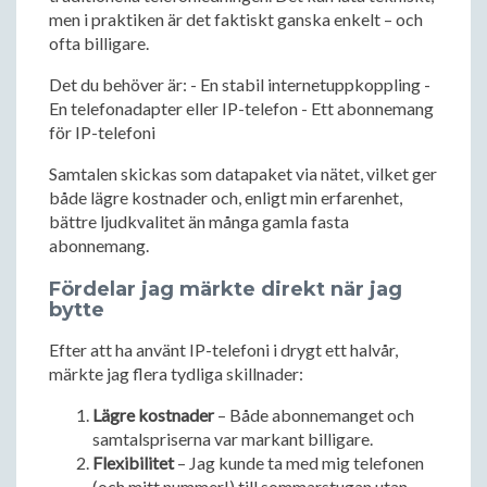
men i praktiken är det faktiskt ganska enkelt – och
ofta billigare.
Det du behöver är: - En stabil internetuppkoppling -
En telefonadapter eller IP-telefon - Ett abonnemang
för IP-telefoni
Samtalen skickas som datapaket via nätet, vilket ger
både lägre kostnader och, enligt min erfarenhet,
bättre ljudkvalitet än många gamla fasta
abonnemang.
Fördelar jag märkte direkt när jag
bytte
Efter att ha använt IP-telefoni i drygt ett halvår,
märkte jag flera tydliga skillnader:
Lägre kostnader
– Både abonnemanget och
samtalspriserna var markant billigare.
Flexibilitet
– Jag kunde ta med mig telefonen
(och mitt nummer!) till sommarstugan utan